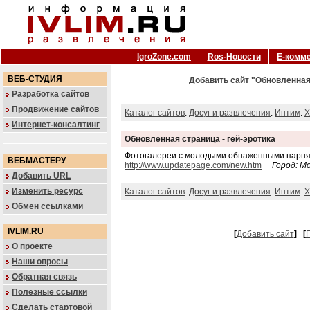
IgroZone.com
Ros-Новости
Е-комм
ВЕБ-СТУДИЯ
Добавить сайт "Обновленная 
Разработка сайтов
Продвижение сайтов
Каталог сайтов
:
Досуг и развлечения
:
Интим
:
X
Интернет-консалтинг
Обновленная страница - гей-эротика
Фотогалереи с молодыми обнаженными парня
ВЕБМАСТЕРУ
http://www.updatepage.com/new.htm
Город: М
Добавить URL
Изменить ресурс
Каталог сайтов
:
Досуг и развлечения
:
Интим
:
X
Обмен ссылками
IVLIM.RU
[
Добавить сайт
]
[
Г
О проекте
Наши опросы
Обратная связь
Полезные ссылки
Сделать стартовой