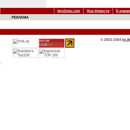
IgroZone.com
Ros-Новости
Е-комм
РЕКЛАМА
© 2003-2004
IvLI
: