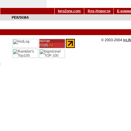
IgroZone.com
Ros-Новости
Е-комм
РЕКЛАМА
© 2003-2004
IvLI
: