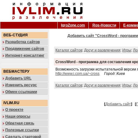
IgroZone.com
Ros-Новости
Е-комм
ВЕБ-СТУДИЯ
Добавить сайт "CrossWord - программ
Разработка сайтов
Продвижение сайтов
Каталог сайтов
:
Досуг и развлечения
:
Игры
:
Ло
Интернет-консалтинг
CrossWord - программа для составления кр
Возможность загрузки испытательной версии
ВЕБМАСТЕРУ
http://www.i.com.ua/~cross
Город: Киев
Добавить URL
Изменить ресурс
Каталог сайтов
:
Досуг и развлечения
:
Игры
:
Ло
Обмен ссылками
IVLIM.RU
[
Добавить сайт
]
[
Г
О проекте
Наши опросы
Обратная связь
Полезные ссылки
Сделать стартовой